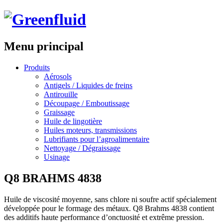
Menu principal
Aller
Produits
au
Aérosols
contenu
Antigels / Liquides de freins
principal
Antirouille
Découpage / Emboutissage
Graissage
Huile de lingotière
Huiles moteurs, transmissions
Lubrifiants pour l’agroalimentaire
Nettoyage / Dégraissage
Usinage
Q8 BRAHMS 4838
Huile de viscosité moyenne, sans chlore ni soufre actif spécialement
développée pour le formage des métaux. Q8 Brahms 4838 contient
des additifs haute performance d’onctuosité et extrême pression.