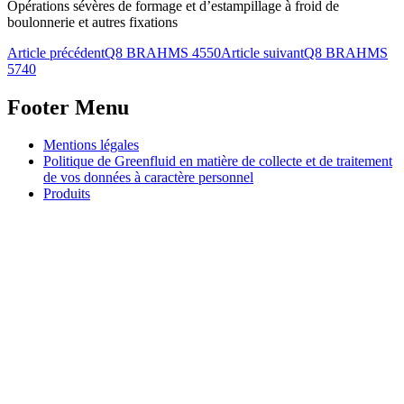
Opérations sévères de formage et d’estampillage à froid de
boulonnerie et autres fixations
Navigation
Article précédent
Q8 BRAHMS 4550
Article suivant
Q8 BRAHMS
5740
de
l’article
Footer Menu
Aller
Mentions légales
au
Politique de Greenfluid en matière de collecte et de traitement
contenu
de vos données à caractère personnel
principal
Produits