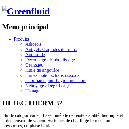
Menu principal
Aller
Produits
au
Aérosols
contenu
Antigels / Liquides de freins
principal
Antirouille
Découpage / Emboutissage
Graissage
Huile de lingotière
Huiles moteurs, transmissions
Lubrifiants pour l’agroalimentaire
Nettoyage / Dégraissage
Usinage
OLTEC THERM 32
Fluide caloporteur sur base minérale de haute stabilité thermique et
faible tension de vapeur. Systèmes de chauffage fermés non
pressurisés, en phase liquide