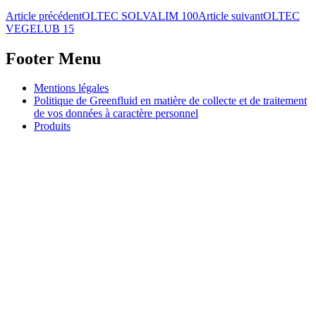
Navigation
Article précédent
OLTEC SOLVALIM 100
Article suivant
OLTEC
VEGELUB 15
de
l’article
Footer Menu
Aller
Mentions légales
au
Politique de Greenfluid en matière de collecte et de traitement
contenu
de vos données à caractère personnel
principal
Produits