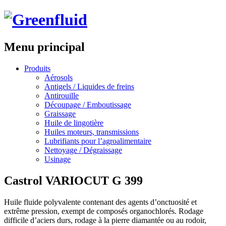
Menu principal
Aller
Produits
au
Aérosols
contenu
Antigels / Liquides de freins
principal
Antirouille
Découpage / Emboutissage
Graissage
Huile de lingotière
Huiles moteurs, transmissions
Lubrifiants pour l’agroalimentaire
Nettoyage / Dégraissage
Usinage
Castrol VARIOCUT G 399
Huile fluide polyvalente contenant des agents d’onctuosité et
extrême pression, exempt de composés organochlorés. Rodage
difficile d’aciers durs, rodage à la pierre diamantée ou au rodoir,