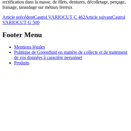
rectification dans la masse, de filets, dentures, décolletage, perçage,
fraisage, taraudage sur métaux ferreux
Navigation
Article précédent
Castrol VARIOCUT C 462
Article suivant
Castrol
VARIOCUT G 500
de
l’article
Footer Menu
Aller
Mentions légales
au
Politique de Greenfluid en matière de collecte et de traitement
contenu
de vos données à caractère personnel
principal
Produits